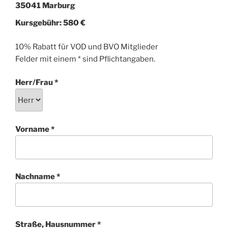
35041 Marburg
Kursgebühr: 580 €
10% Rabatt für VOD und BVO Mitglieder
Felder mit einem
*
sind Pflichtangaben.
Bitte lasse dieses Feld leer.
Herr/Frau *
Vorname *
Nachname *
Straße, Hausnummer *